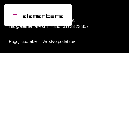
Element-are d.o.o.
Resljeva cesta 3, 1000 Ljubljana
info@elementare.si
+386 (01) 23 22 357
Pogoji uporabe
Varstvo podatkov