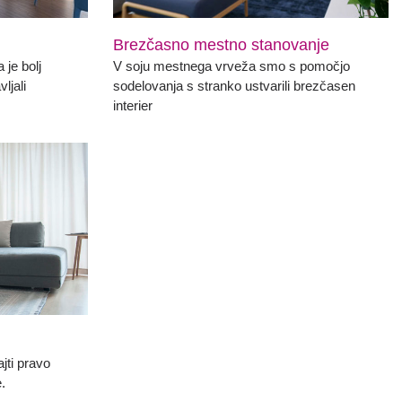
Brezčasno mestno stanovanje
 je bolj
V soju mestnega vrveža smo s pomočjo
ljali
sodelovanja s stranko ustvarili brezčasen
interier
jti pravo
.