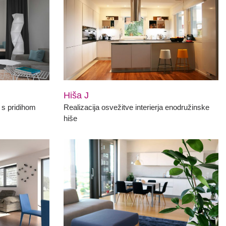
Hiša J
 s pridihom
Realizacija osvežitve interierja enodružinske
hiše