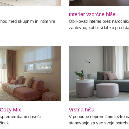
Interier vzorčne hiše
ehod med skupnim in intimnim
Oblikovati interier brez naročnika
zahtevno, kot bi si lahko predstav
 Cozy Mix
Vrstna hiša
i spremembami doseči
V ponudbe nepremičnin težko na
inek.
stanovanje za vse svoje potrebe