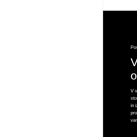
Po
V
o
V v
sto
in 
pro
vam