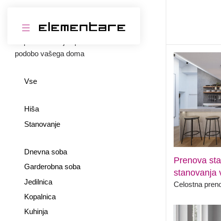
Razvrsti
Popolna notranja oprema za celostno
podobo vašega doma
Vse
Hiša
Stanovanje
Dnevna soba
Prenova st
Garderobna soba
stanovanja v
Jedilnica
Celostna pren
Kopalnica
Kuhinja