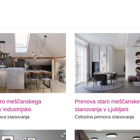
aro meščanskega
Prenova staro meščansk
 industrijsko
stanovanja v Ljubljani
ova stanovanja
Celostna prenova stanovanja