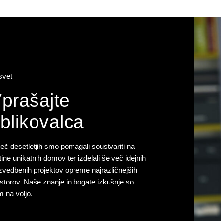
svet
prašajte
blikovalca
eč desetletjih smo pomagali soustvariti na
tine unikatnih domov ter izdelali še več idejnih
izvedbenih projektov opreme najrazličnejših
storov. Naše znanje in bogate izkušnje so
 na voljo.