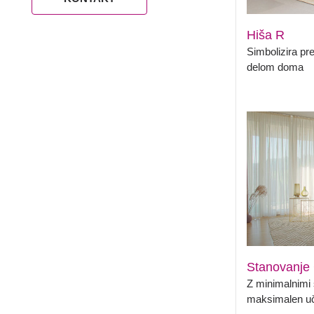
Hiša R
Simbolizira pr
delom doma
Stanovanje
Z minimalnim
maksimalen uč