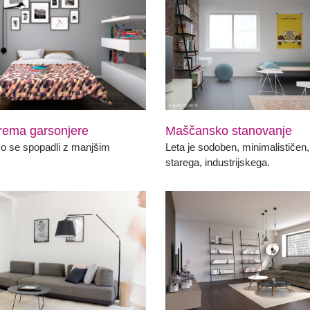
rema garsonjere
Maščansko stanovanje
o se spopadli z manjšim
Leta je sodoben, minimalističen,
starega, industrijskega.