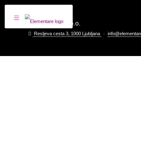
Element-are d.o.o.
Resljeva cesta 3, 1000 Ljubljana
info@elementare