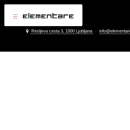
Element-are d.o.o.
Resljeva cesta 3, 1000 Ljubljana
info@elementare