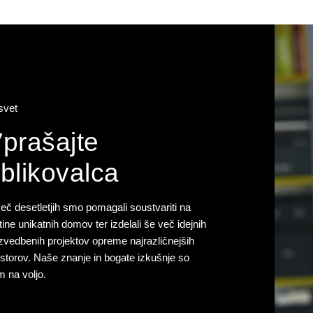
svet
prašajte
blikovalca
eč desetletjih smo pomagali soustvariti na
tine unikatnih domov ter izdelali še več idejnih
izvedbenih projektov opreme najrazličnejših
storov. Naše znanje in bogate izkušnje so
 na voljo.