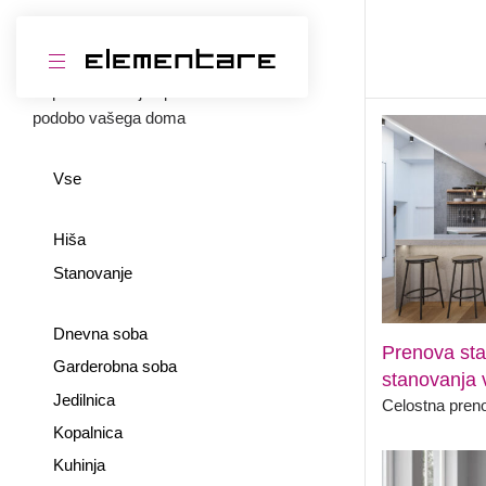
Razvrsti
Popolna notranja oprema za celostno
podobo vašega doma
Vse
Hiša
Stanovanje
Dnevna soba
Prenova st
Garderobna soba
stanovanja v
Jedilnica
Celostna pren
Kopalnica
Kuhinja