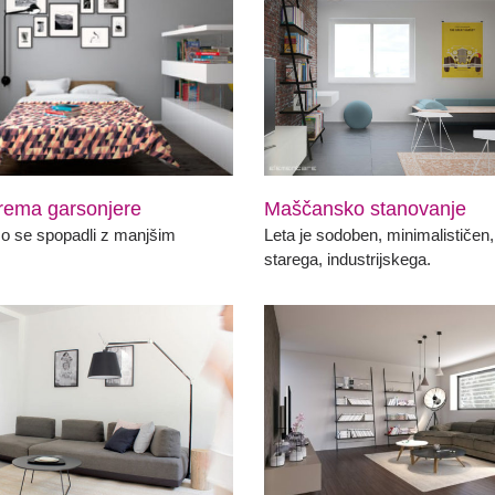
rema garsonjere
Maščansko stanovanje
o se spopadli z manjšim
Leta je sodoben, minimalističen,
starega, industrijskega.