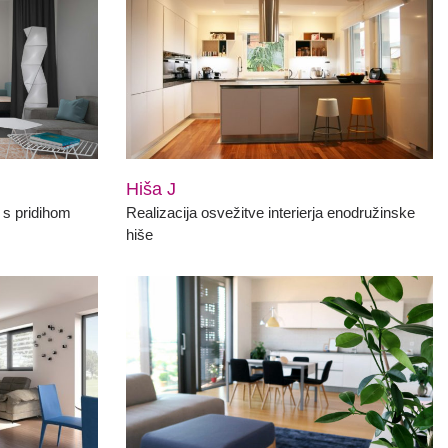
Hiša J
 s pridihom
Realizacija osvežitve interierja enodružinske
hiše