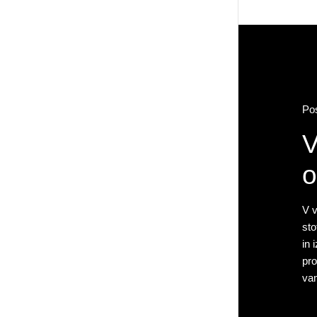
Po
V
o
V v
sto
in 
pro
vam