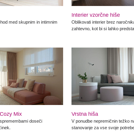
Interier vzorčne hiše
ehod med skupnim in intimnim
Oblikovati interier brez naročnika
zahtevno, kot bi si lahko predstav
 Cozy Mix
Vrstna hiša
i spremembami doseči
V ponudbe nepremičnin težko na
inek.
stanovanje za vse svoje potrebe