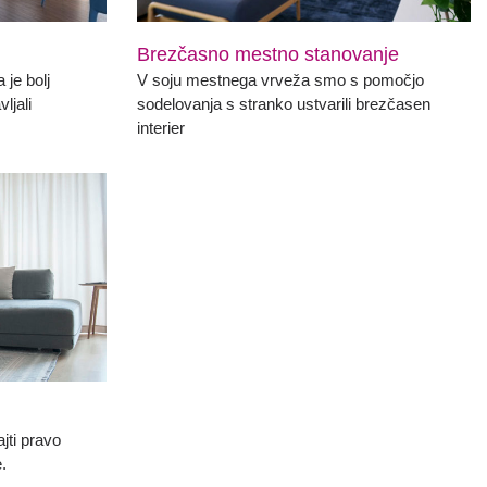
Brezčasno mestno stanovanje
 je bolj
V soju mestnega vrveža smo s pomočjo
ljali
sodelovanja s stranko ustvarili brezčasen
interier
jti pravo
.