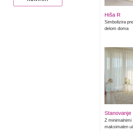
Hiša R
Simbolizira pr
delom doma
Stanovanje
Z minimalnim
maksimalen uč