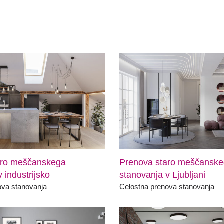
aro meščanskega
Prenova staro meščansk
 industrijsko
stanovanja v Ljubljani
ova stanovanja
Celostna prenova stanovanja