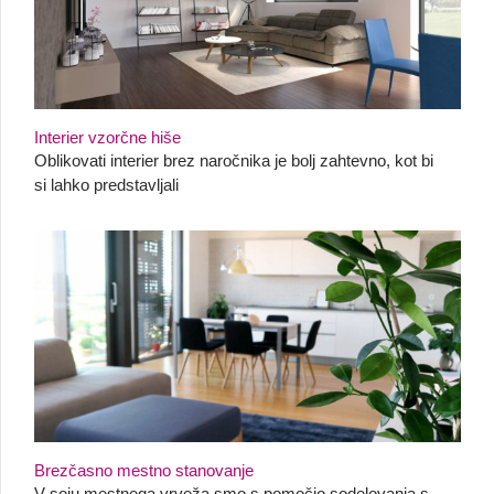
Interier vzorčne hiše
Oblikovati interier brez naročnika je bolj zahtevno, kot bi
si lahko predstavljali
Brezčasno mestno stanovanje
V soju mestnega vrveža smo s pomočjo sodelovanja s