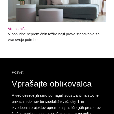
Vrstna hiša
V ponudbe nepremičnin težko najti pravo stanovanje za
vse svoje potrebe.
Posvet
Vprašajte oblikovalca
V več desetletjih smo pomagali soustvariti na stotine
unikatnih domov ter izdelali še več idejnih in
izvedbenih projektov opreme najrazličnejših prostorov.
Naše znanje in bogate izkušnje so vam na voljo.