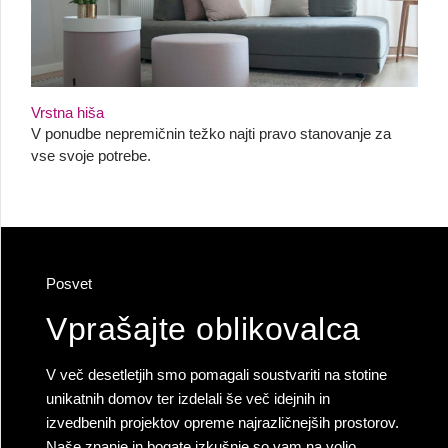
Vrstna hiša
V ponudbe nepremičnin težko najti pravo stanovanje za
vse svoje potrebe.
Posvet
Vprašajte oblikovalca
V več desetletjih smo pomagali soustvariti na stotine
unikatnih domov ter izdelali še več idejnih in
izvedbenih projektov opreme najrazličnejših prostorov.
Naše znanje in bogate izkušnje so vam na voljo.