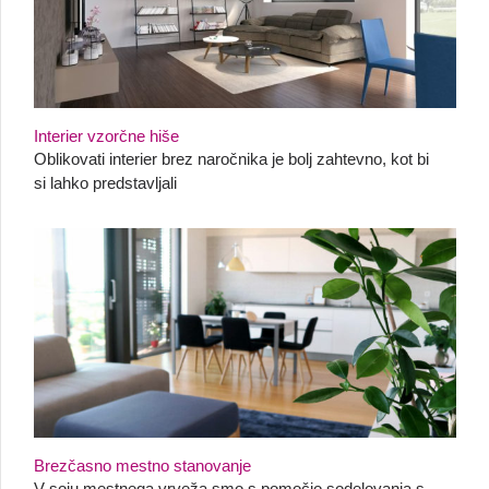
Interier vzorčne hiše
Oblikovati interier brez naročnika je bolj zahtevno, kot bi
si lahko predstavljali
Brezčasno mestno stanovanje
V soju mestnega vrveža smo s pomočjo sodelovanja s