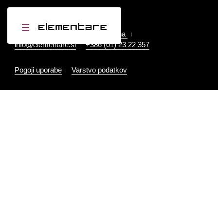
Element-are d.o.o.
Resljeva cesta 3, 1000 Ljubljana
info@elementare.si
+386 (01) 23 22 357
Pogoji uporabe
Varstvo podatkov