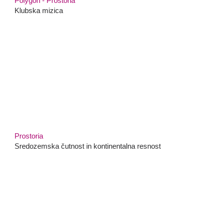
Polygon - Prostoria
Klubska mizica
Prostoria
Sredozemska čutnost in kontinentalna resnost
Klubske mizice, Lago