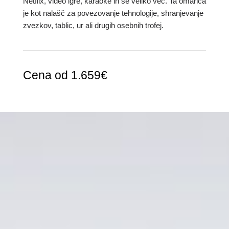
Netflix, video igre, karaoke in še veliko več. Ta omarica
je kot nalašč za povezovanje tehnologije, shranjevanje
zvezkov, tablic, ur ali drugih osebnih trofej.
Cena od 1.659€