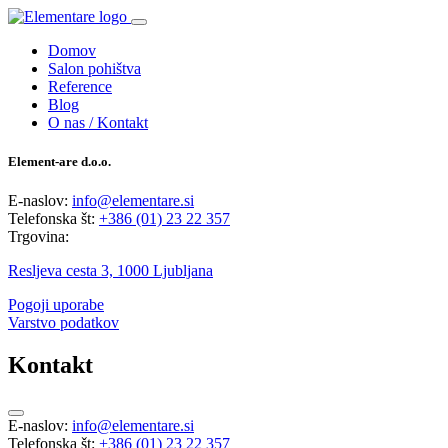
Domov
Salon pohištva
Reference
Blog
O nas / Kontakt
Element-are d.o.o.
E-naslov:
info@elementare.si
Telefonska št:
+386 (01) 23 22 357
Trgovina:
Resljeva cesta 3, 1000 Ljubljana
Pogoji uporabe
Varstvo podatkov
Kontakt
E-naslov:
info@elementare.si
Telefonska št:
+386 (01) 23 22 357