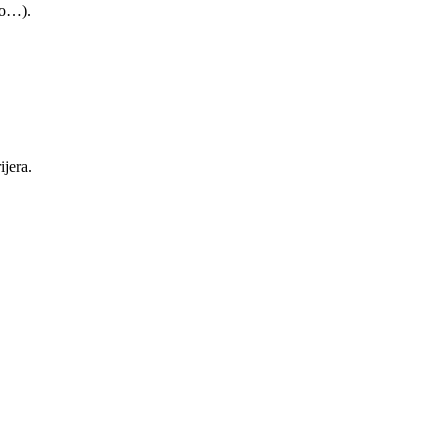
vo…).
ijera.