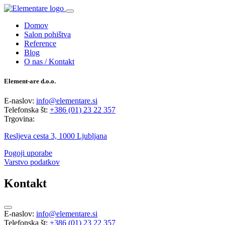
Domov
Salon pohištva
Reference
Blog
O nas / Kontakt
Element-are d.o.o.
E-naslov:
info@elementare.si
Telefonska št:
+386 (01) 23 22 357
Trgovina:
Resljeva cesta 3, 1000 Ljubljana
Pogoji uporabe
Varstvo podatkov
Kontakt
E-naslov:
info@elementare.si
Telefonska št:
+386 (01) 23 22 357