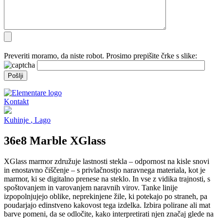
Preveriti moramo, da niste robot. Prosimo prepišite črke s slike:
Kontakt
Kuhinje
, Lago
36e8 Marble XGlass
XGlass marmor združuje lastnosti stekla – odpornost na kisle snovi
in enostavno čiščenje – s privlačnostjo naravnega materiala, kot je
marmor, ki se digitalno prenese na steklo. In vse z vidika trajnosti, s
spoštovanjem in varovanjem naravnih virov. Tanke linije
izpopolnjujejo oblike, neprekinjene žile, ki potekajo po straneh, pa
poudarjajo edinstveno kakovost tega izdelka. Izbira polirane ali mat
barve pomeni, da se odločite, kako interpretirati njen značaj glede na