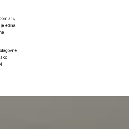
omislili,
 je edina
 na
 blagovne
lsko
vi