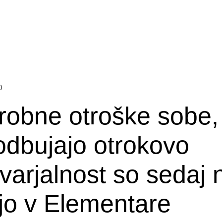
0
robne otroške sobe, 
odbujajo otrokovo
varjalnost so sedaj 
ljo v Elementare