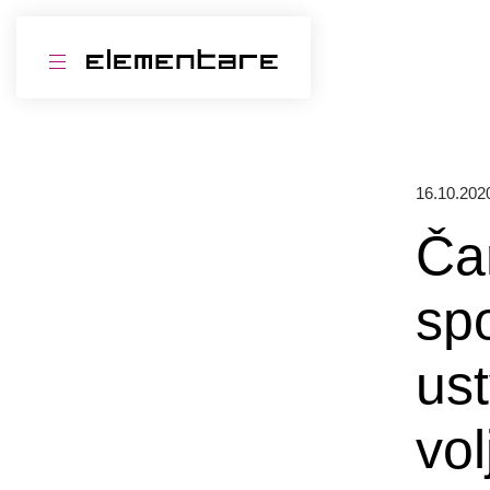
16.10.202
Ča
sp
ust
vo