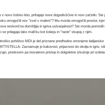
o v novo šolsko leto, prihajajo nove dogodivščine in novi začetki. Ste p
roku omogočili nov ”svet v malem”? Mu morda omogočili prostor, kjer
ova neskončna domišljija in igriva ustvarjalnost? Ste morda pomislili
i se prilagaja tako malčku kot šolarju in ”raste” skupaj z njim.
troško pohištvo NIDI je del priznane predhodno omenjene italijanske
TISTELLA. Zaznamuje jo kakovost, prijaznost do okolja in igriv, sti
zajn, predvsem pa inovativen pristop in dolgoletne izkušnje pri izdela