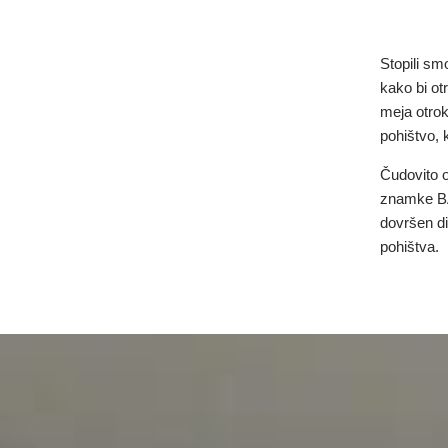
Stopili sm
kako bi ot
meja otrok
pohištvo, k
Čudovito o
znamke BAT
dovršen di
pohištva.